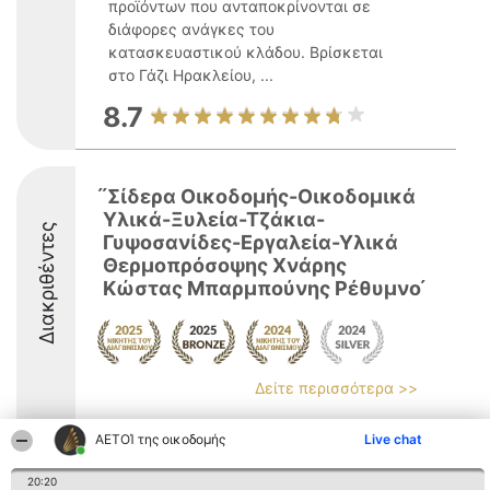
προϊόντων που ανταποκρίνονται σε
διάφορες ανάγκες του
κατασκευαστικού κλάδου. Βρίσκεται
στο Γάζι Ηρακλείου, ...
8.7
́ ́Σίδερα Οικοδομής-Οικοδομικά
Υλικά-Ξυλεία-Τζάκια-
Διακριθέντες
Γυψοσανίδες-Εργαλεία-Υλικά
Θερμοπρόσοψης Χνάρης
Κώστας Μπαρμπούνης Ρέθυμνο ́
Δείτε περισσότερα >>
8.6
ΑΕΤΟΊ της οικοδομής
Live chat
20:20