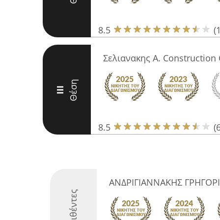
8.5
(
Σελιανακης Α. Constructio
Θέση
III
8.5
(6
ΑΝΔΡΙΓΙΑΝΝΑΚΗΣ ΓΡΗΓΟΡ
Διακριθέντες