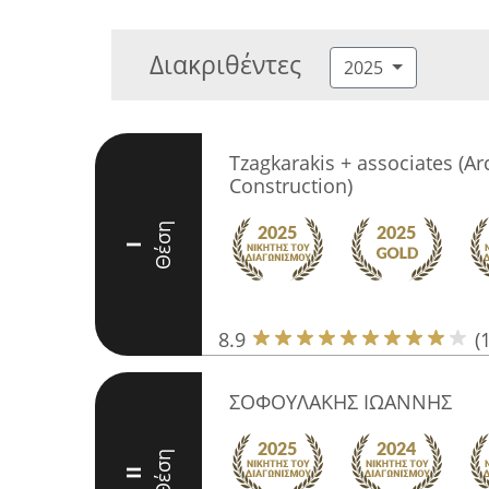
Διακριθέντες
2025
Tzagkarakis + associates (Ar
Construction)
Θέση
I
8.9
(
ΣΟΦΟΥΛΑΚΗΣ ΙΩΑΝΝΗΣ
Θέση
II