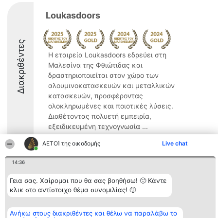
Loukasdoors
Διακριθέντες
Η εταιρεία Loukasdoors εδρεύει στη
Μαλεσίνα της Φθιώτιδας και
δραστηριοποιείται στον χώρο των
αλουμινοκατασκευών και μεταλλικών
κατασκευών, προσφέροντας
ολοκληρωμένες και ποιοτικές λύσεις.
Διαθέτοντας πολυετή εμπειρία,
εξειδικευμένη τεχνογνωσία ...
9.4
ΑΕΤΟΊ της οικοδομής
Live chat
14:36
Διοργανωτής της
Κατάταξη
Επικοινωνία
Γεια σας. Χαίρομαι που θα σας βοηθήσω! 🙂 Κάντε
κατάταξης
Διακριθέντες
Επικοινωνία
κλικ στο αντίστοιχο θέμα συνομιλίας! 🙂
BEAUTIFUL COMPANY
Λίστα όλων
Μονοπρόσωπη ΙΚΕ
των
ΤΗΛ. ΕΠΙΚΟΙΝΩΝΙΑΣ:
διακριθέντων
Ανήκω στους διακριθέντες και θέλω να παραλάβω το
2104128019
Μεθοδολογία