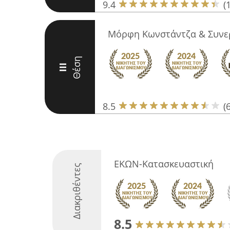
9.4
(
Μόρφη Κωνστάντζα & Συνε
Θέση
III
8.5
(6
ΕΚΩΝ-Κατασκευαστική
Διακριθέντες
8.5