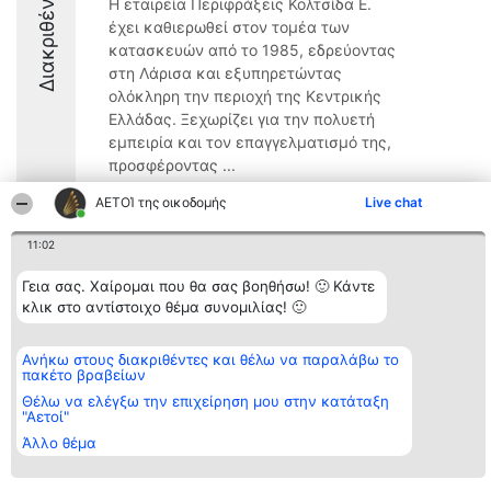
Διακριθέντες
Η εταιρεία Περιφράξεις Κολτσίδα Ε.
έχει καθιερωθεί στον τομέα των
κατασκευών από το 1985, εδρεύοντας
στη Λάρισα και εξυπηρετώντας
ολόκληρη την περιοχή της Κεντρικής
Ελλάδας. Ξεχωρίζει για την πολυετή
εμπειρία και τον επαγγελματισμό της,
προσφέροντας ...
8.5
ΑΕΤΟΊ της οικοδομής
Live chat
11:02
Διοργανωτής της
Κατάταξη
Επικοινωνία
Γεια σας. Χαίρομαι που θα σας βοηθήσω! 🙂 Κάντε
κατάταξης
Διακριθέντες
Επικοινωνία
κλικ στο αντίστοιχο θέμα συνομιλίας! 🙂
BEAUTIFUL COMPANY
Λίστα όλων
Μονοπρόσωπη ΙΚΕ
των
ΤΗΛ. ΕΠΙΚΟΙΝΩΝΙΑΣ:
διακριθέντων
Ανήκω στους διακριθέντες και θέλω να παραλάβω το
2104128019
Μεθοδολογία
πακέτο βραβείων
email:
Όροι &
aetoi@beautifulcompany.co
προϋποθέσεις
Θέλω να ελέγξω την επιχείρηση μου στην κατάταξη
"Αετοί"
ΠΟΛΙΤΙΚΗ
ΑΠΟΡΡΗΤΟΥ
Άλλο θέμα