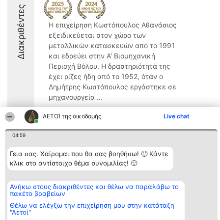
Διακριθέντες
Η επιχείρηση Κωστόπουλος Αθανάσιος
εξειδικεύεται στον χώρο των
μεταλλικών κατασκευών από το 1991
και εδρεύει στην Α' Βιομηχανική
Περιοχή Βόλου. Η δραστηριότητά της
έχει ρίζες ήδη από το 1952, όταν ο
Δημήτρης Κωστόπουλος εργάστηκε σε
μηχανουργεία ...
8.1
ΑΕΤΟΊ της οικοδομής
Live chat
04:59
Διοργανωτής της
Κατάταξη
Επικοινωνία
Γεια σας. Χαίρομαι που θα σας βοηθήσω! 🙂 Κάντε
κατάταξης
Διακριθέντες
Επικοινωνία
κλικ στο αντίστοιχο θέμα συνομιλίας! 🙂
BEAUTIFUL COMPANY
Λίστα όλων
Μονοπρόσωπη ΙΚΕ
των
ΤΗΛ. ΕΠΙΚΟΙΝΩΝΙΑΣ:
διακριθέντων
Ανήκω στους διακριθέντες και θέλω να παραλάβω το
2104128019
Μεθοδολογία
πακέτο βραβείων
email:
Όροι &
aetoi@beautifulcompany.co
προϋποθέσεις
Θέλω να ελέγξω την επιχείρηση μου στην κατάταξη
ΠΟΛΙΤΙΚΗ
"Αετοί"
ΑΠΟΡΡΗΤΟΥ