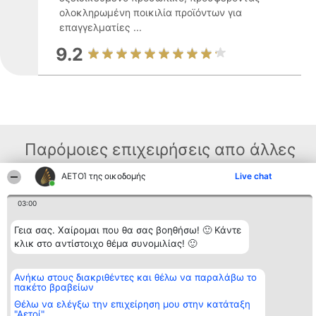
ολοκληρωμένη ποικιλία προϊόντων για
επαγγελματίες ...
9.2
Παρόμοιες επιχειρήσεις απο άλλες
περιοχές
ΑΕΤΟΊ της οικοδομής
Live chat
03:00
Διοργανωτής της
Κατάταξη
Επικοινωνία
Γεια σας. Χαίρομαι που θα σας βοηθήσω! 🙂 Κάντε
κατάταξης
Διακριθέντες
Επικοινωνία
BEAUTIFUL COMPANY
Λίστα όλων
κλικ στο αντίστοιχο θέμα συνομιλίας! 🙂
Μονοπρόσωπη ΙΚΕ
των
ΤΗΛ. ΕΠΙΚΟΙΝΩΝΙΑΣ:
διακριθέντων
2104128019
Μεθοδολογία
Ανήκω στους διακριθέντες και θέλω να παραλάβω το
email:
Όροι &
πακέτο βραβείων
aetoi@beautifulcompany.co
προϋποθέσεις
Θέλω να ελέγξω την επιχείρηση μου στην κατάταξη
ΠΟΛΙΤΙΚΗ
"Αετοί"
ΑΠΟΡΡΗΤΟΥ