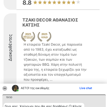
8.8
TZAKI DECOR ΑΘΑΝΑΣΙΟΣ
ΚΑΤΣΗΣ
Διακριθέντες
Η εταιρεία Tzaki Decor, με παρουσία
από το 1983, έχει καταξιωθεί ως
σταθερή δύναμη στον τομέα των
τζακιών, των σομπών και των
ψησταριών BBQ. Χάρη στην πολυετή
πείρα της, η εταιρεία ξεχωρίζει για την
αξιοπιστία και τον επαγγελματισμό
που προσφέρει, ...
8.9
ΑΕΤΟΊ της οικοδομής
Live chat
19:50
Διοργανωτής της
Κατάταξη
Επικοινωνία
Γεια σας. Χαίρομαι που θα σας βοηθήσω! 🙂 Κάντε