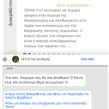
Διακριθέντες
Δείτε περισσότερα >>
ZEKAS C+C λειτουργεί ως τεχνικό
γραφείο στην περιοχή της
Θεσσαλονίκης και εξειδικεύεται στον
τομέα των κατασκευών και της
διαχείρισης ακίνητης περιουσίας. Ο
κύριος άξονας των υπηρεσιών του
είναι η παροχή ολοκληρωμένων
λύσεων που αφορούν την ...
9.1
ΑΕΤΟΊ της οικοδομής
Live chat
22:42
Διοργανωτής της
Κατάταξη
Επικοινωνία
κατάταξης
Διακριθέντες
Επικοινωνία
Γεια σας. Χαίρομαι που θα σας βοηθήσω! 🙂 Κάντε
BEAUTIFUL COMPANY
Λίστα όλων
κλικ στο αντίστοιχο θέμα συνομιλίας! 🙂
Μονοπρόσωπη ΙΚΕ
των
ΤΗΛ. ΕΠΙΚΟΙΝΩΝΙΑΣ:
διακριθέντων
2104128019
Μεθοδολογία
Ανήκω στους διακριθέντες και θέλω να παραλάβω το
email:
Όροι &
πακέτο βραβείων
aetoi@beautifulcompany.co
προϋποθέσεις
ΠΟΛΙΤΙΚΗ
Θέλω να ελέγξω την επιχείρηση μου στην κατάταξη
ΑΠΟΡΡΗΤΟΥ
"Αετοί"