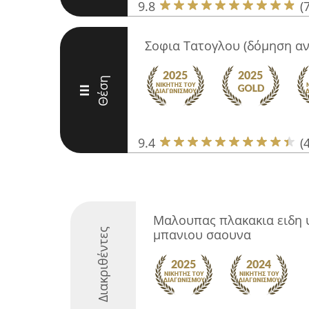
9.8
(
Σοφια Τατογλου (δόμηση αν
Θέση
III
9.4
(
Μαλουπας πλακακια ειδη υ
Διακριθέντες
μπανιου σαουνα