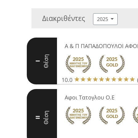
Διακριθέντες
2025
Α & Π ΠΑΠΑΔΟΠΟΥΛΟΙ ΑΦΟΙ
Θέση
I
10.0
Αφοι Τατογλου Ο.Ε
Θέση
II