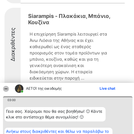
Siarampis - Πλακάκια, Μπάνιο,
Κουζίνα
Διακριθέντες
Η επιχείρηση Siarampis λειτουργεί στα
Άνω Λιόσια της Αθήνας και έχει
καθιερωθεί ως ένας σταθερός
προορισμός στον τομέα προϊόντων για
μπάνιο, κουζίνα, καθώς και για τη
γενικότερη ανακαίνιση και
διακόσμηση χώρων. Η εταιρεία
ειδικεύεται στην παροχή ...
9.2
ΑΕΤΟΊ της οικοδομής
Live chat
03:00
Διοργανωτής της
Κατάταξη
Επικοινωνία
Γεια σας. Χαίρομαι που θα σας βοηθήσω! 🙂 Κάντε
κατάταξης
Διακριθέντες
Επικοινωνία
κλικ στο αντίστοιχο θέμα συνομιλίας! 🙂
BEAUTIFUL COMPANY
Λίστα όλων
Μονοπρόσωπη ΙΚΕ
των
ΤΗΛ. ΕΠΙΚΟΙΝΩΝΙΑΣ:
διακριθέντων
Ανήκω στους διακριθέντες και θέλω να παραλάβω το
2104128019
Μεθοδολογία