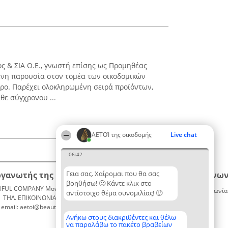
ς & ΣΙΑ Ο.Ε., γνωστή επίσης ως Προμηθέας
ένη παρουσία στον τομέα των οικοδομικών
ρο. Παρέχει ολοκληρωμένη σειρά προϊόντων,
θε σύγχρονου ...
ΑΕΤΟΊ της οικοδομής
Live chat
06:42
Γεια σας. Χαίρομαι που θα σας
ργανωτής της κατάταξης
Κατάταξη
Επικοινων
βοηθήσω! 🙂 Κάντε κλικ στο
IFUL COMPANY Μονοπρόσωπη ΙΚΕ
Διακριθέντες
Επικοινωνία
αντίστοιχο θέμα συνομιλίας! 🙂
ΤΗΛ. ΕΠΙΚΟΙΝΩΝΙΑΣ: 2104128019
Λίστα
email: aetoi@beautifulcompany.co
όλων των
διακριθέντων
Ανήκω στους διακριθέντες και θέλω
να παραλάβω το πακέτο βραβείων
Μεθοδολογία