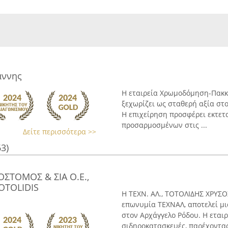
άννης
Η εταιρεία Χρωμοδόμηση-Πακκί
ξεχωρίζει ως σταθερή αξία στ
Η επιχείρηση προσφέρει εκτετ
προσαρμοσμένων στις ...
Δείτε περισσότερα >>
63)
ΟΣΤΟΜΟΣ & ΣΙΑ Ο.Ε.,
OTOLIDIS
Η ΤΕΧΝ. ΑΛ., ΤΟΤΟΛΙΔΗΣ ΧΡΥΣΟ
επωνυμία ΤΕΧΝΑΛ, αποτελεί μ
στον Αρχάγγελο Ρόδου. Η εταιρ
σιδηροκατασκευές, παρέχοντας 