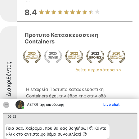
...
8.4
Προτυπο Κατασκευαστικη
Containers
Διακριθέντες
Δείτε περισσότερα >>
Η εταιρεία Προτυπο Κατασκευαστικη
Containers έχει την έδρα της στην οδό
Πατρών 46 στον Πύργο Ηλείας και
ΑΕΤΟΊ της οικοδομής
Live chat
δραστηριοποιείται στον τομέα των
κατασκευών καθώς και των σχετικών
06:52
υπηρεσιών. Ειδικεύεται στη διαχείριση
Γεια σας. Χαίρομαι που θα σας βοηθήσω! 🙂 Κάντε
στερεών αποβλήτων, προσφέροντας ...
κλικ στο αντίστοιχο θέμα συνομιλίας! 🙂