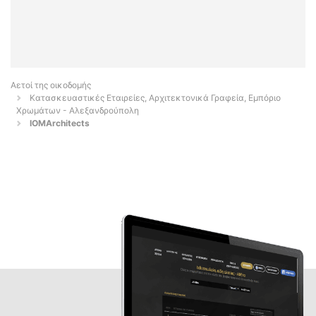
Αετοί της οικοδομής
Κατασκευαστικές Εταιρείες, Αρχιτεκτονικά Γραφεία, Εμπόριο
Χρωμάτων - Αλεξανδρούπολη
IOMArchitects