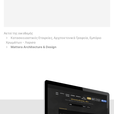
Αετοί της οικοδομής
Κατασκευαστικές Εταιρείες, Αρχιτεκτονικά Γραφεία, Εμπόριο
Χρωμάτων - Λαρισα
Mattera Architecture & Design