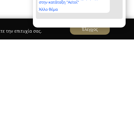
στην κατάταξη "Αετοί"
Άλλο θέμα
Έλεγχος
τε την επιτυχία σας.
GF EE
ς οδού Αντώνη Τρίτση 80 στον Εύοσμο και
 της οικοδομής, προσφέροντας ένα ολοκληρωμένο
ι ανθεκτικές κατασκευές. Η εταιρεία έχει ως
τους ελαιοχρωματισμούς με ιδιαίτερες
θερμοπρόσοψης και θερμομόνωσης για
ιίας και διατήρηση του κατάλληλου εσωτερικού
 του έτους. Παράλληλα, παρέχονται υπηρεσίες