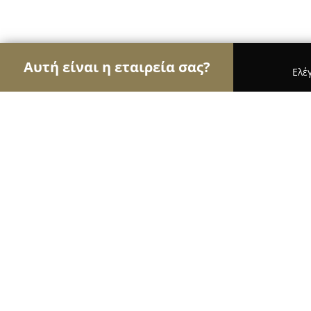
Αυτή είναι η εταιρεία σας?
Ελέ
Αετοί της οικοδομής
Κατασκευαστικές Εταιρείες
Plaster GF EE
8.6
(8)