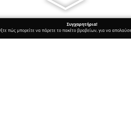
Συγχαρητήρια!
γξτε πώς μπορείτε να πάρετε το πακέτο βραβείων, για να απολαύσε
, Αρχιτεκτονικά Γραφεία, Εμπόριο Χρωμάτων - Ευοσμο
Plaster 
Σχετικά με την εταιρεία:
Η
Plaster GF EE
εδρεύει επί τη
δραστηριοποιείται στον κλάδο
φάσμα λύσεων για σύγχρονες κα
βασικούς τομείς εξειδίκευσης 
Δείτε περισσότερα >>
τεχνοτροπίες, τις εφαρμογές 
βελτιωμένη προστασία τοιχοπο
κλίματος καθ’ όλη τη διάρκεια