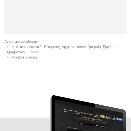
Αετοί της οικοδομής
Κατασκευαστικές Εταιρείες, Αρχιτεκτονικά Γραφεία, Εμπόριο
Χρωμάτων - Ξάνθη
Poulios Energy