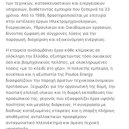
των τεχνικών, κατασκευαστικών και ενεργειακών
υπηρεσιών, διαθέτοντας εμπειρία που ξεπερνά τα 33
χρόνια. Από το 1988, δραστηριοποιείται με επιτυχία
στην εκτέλεση έργων Ηλεκτρομηχανολογικών,
Ενεργειακών, Υδραυλικών και Οικοδομικών εργασιών,
δίνοντας έμφαση σε σύγχρονες λύσεις για την
παραγωγή, διαχείριση και εξοικονόμηση ενέργειας.
Η εταιρεία αναλαμβάνει έργα κάθε κλίμακας σε
ολόκληρη την Ελλάδα, εξυπηρετώντας τόσο οικιακούς
όσο και βιομηχανικούς πελάτες, με ολοκληρωμένες
λύσεις «με το κλειδί στο χέρι». Η πολυετής εμπειρία, η
συνέπεια και η αξιοπιστία της Poulios Energy
διασφαλίζουν την παροχή άριστων τεχνικοοικονομικών
προτάσεων. Ξεχωρίζει για την οργανωτική της δομή, την
ποιοτική επιλογή υλικών και τη διαρκή εκπαίδευση του
προσωπικού της, γεγονός που εξασφαλίζει έργα υψηλής
ποιότητας και μεγάλης διάρκειας. Η συνεργασία με
διεθνώς καταξιωμένες εταιρείες και η ύπαρξη πλήρους
αποθέματος ανταλλακτικών προσφέρουν
ανταγωνιστικό πλεονέκτημα και άμεση τεχνική
υποστήριξη.