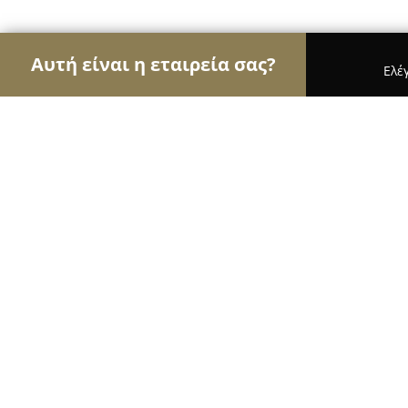
Αυτή είναι η εταιρεία σας?
Ελέ
Αετοί της οικοδομής
Κατασκευαστικές Εταιρείε
Stilvalumin Europa
8.6
(7)
Καματερό, 13451 Athens, Greece