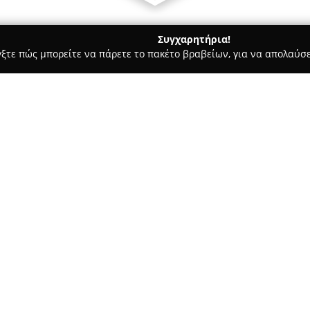
Συγχαρητήρια!
γξτε πώς μπορείτε να πάρετε το πακέτο βραβείων, για να απολαύσε
ς, Αρχιτεκτονικά Γραφεία, Εμπόριο Χρωμάτων - Καματερό
Stilv
Σχετικά με την εταιρεία:
Η
Stilvalumin Europa
δραστηρι
αλουμινοκατασκευών, παρέχον
κλάδο για πολλές δεκαετίες. Ιδ
σημαντική θέση στον κλάδο, αξ
Δείτε περισσότερα >>
της εξειδίκευση.
Η παραγωγή και τοποθέτηση κ
παραθύρων οροφής αποτελούν β
στη χρήση υψηλής ποιότητας σ