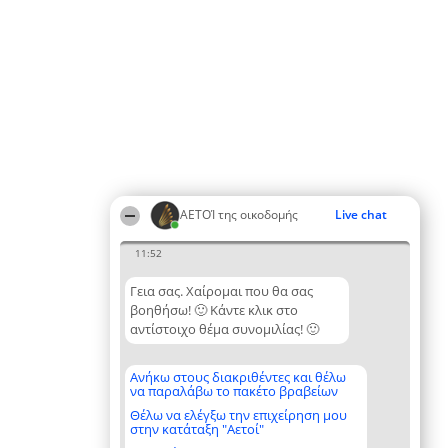
ΑΕΤΟΊ της οικοδομής
Live chat
11:52
Γεια σας. Χαίρομαι που θα σας
βοηθήσω! 🙂 Κάντε κλικ στο
αντίστοιχο θέμα συνομιλίας! 🙂
Ανήκω στους διακριθέντες και θέλω
να παραλάβω το πακέτο βραβείων
Θέλω να ελέγξω την επιχείρηση μου
στην κατάταξη "Αετοί"