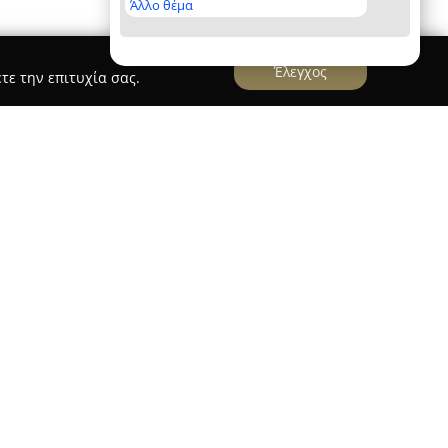
Άλλο θέμα
Έλεγχος
τε την επιτυχία σας.
alumin Europa
οποιείται επιτυχώς στον χώρο των
τας ολοκληρωμένες λύσεις στον κατασκευαστικό
ρυμένη το 1992, η εταιρεία έχει αποκτήσει
ιοποιώντας τη βαθιά εμπειρία και την τεχνική
ουφωμάτων αλουμινίου, panels, παντζουριών και
ασικές υπηρεσίες της Stilvalumin, με έμφαση
υστημάτων, μεταξύ των οποίων κι εκείνα της