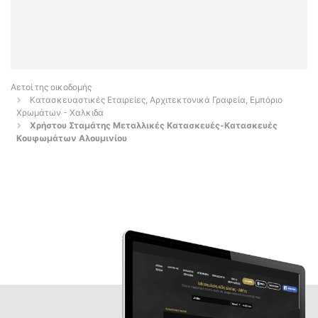
Αετοί της οικοδομής
Κατασκευαστικές Εταιρείες, Αρχιτεκτονικά Γραφεία, Εμπόριο
Χρωμάτων - Χαλκιδα
Χρήστου Σταμάτης Μεταλλικές Κατασκευές-Κατασκευές
Κουφωμάτων Αλουμινίου