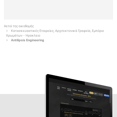
Αετοί της οικοδομής
Κατασκευαστικές Εταιρείες, Αρχιτεκτονικά Γραφεία, Εμπόριο
Χρωμάτων - Ηρακλειο
Antilipsis Engineering