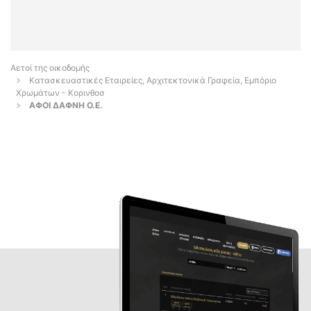
Αετοί της οικοδομής
Κατασκευαστικές Εταιρείες, Αρχιτεκτονικά Γραφεία, Εμπόριο
Χρωμάτων - Κορινθοσ
ΑΦΟΙ ΔΑΦΝΗ Ο.Ε.