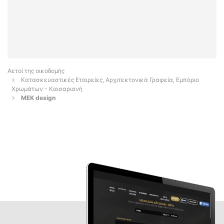
Αετοί της οικοδομής
Κατασκευαστικές Εταιρείες, Αρχιτεκτονικά Γραφεία, Εμπόριο
Χρωμάτων - Καισαριανή
MEK design