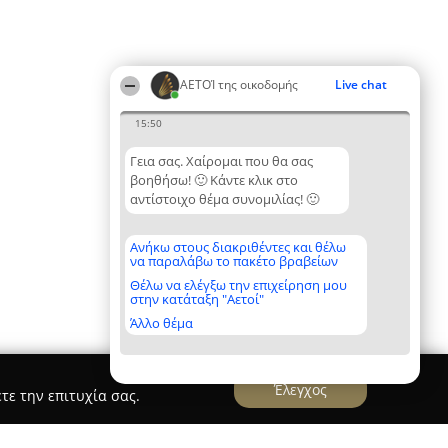
ΑΕΤΟΊ της οικοδομής
Live chat
15:50
Γεια σας. Χαίρομαι που θα σας
βοηθήσω! 🙂 Κάντε κλικ στο
αντίστοιχο θέμα συνομιλίας! 🙂
Ανήκω στους διακριθέντες και θέλω
να παραλάβω το πακέτο βραβείων
Θέλω να ελέγξω την επιχείρηση μου
στην κατάταξη "Αετοί"
Άλλο θέμα
Έλεγχος
τε την επιτυχία σας.