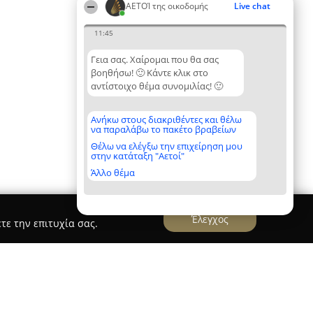
ΑΕΤΟΊ της οικοδομής
Live chat
11:45
Γεια σας. Χαίρομαι που θα σας
βοηθήσω! 🙂 Κάντε κλικ στο
αντίστοιχο θέμα συνομιλίας! 🙂
Ανήκω στους διακριθέντες και θέλω
να παραλάβω το πακέτο βραβείων
Θέλω να ελέγξω την επιχείρηση μου
στην κατάταξη "Αετοί"
Άλλο θέμα
Έλεγχος
τε την επιτυχία σας.
ΣΙΔΕΚΑΤ ΑΕ