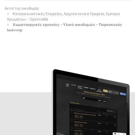
Αετοί της οικοδομής
Κατασκευαστικές Εταιρείες, Αρχιτεκτονικά Γραφεία, Εμπόριο
Χρωμάτων - Ορεστιάδα
Χωματουργικές εργασίες - Υλικά οικοδομών - Παρασκευάς
Ιωάννης