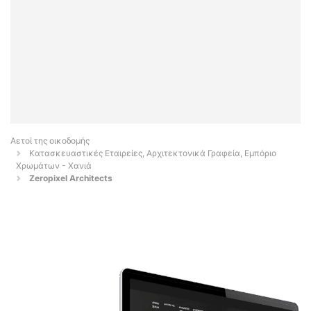
Αετοί της οικοδομής
Κατασκευαστικές Εταιρείες, Αρχιτεκτονικά Γραφεία, Εμπόριο
Χρωμάτων - Χανιά
Zeropixel Architects