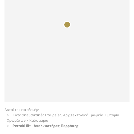
Αετοί της οικοδομής
Κατασκευαστικές Εταιρείες, Αρχιτεκτονικά Γραφεία, Εμπόριο
Χρωμάτων - Καλαμαριά
Perraki lift -Ανελκυστήρες Περράκης