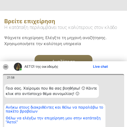
Βρείτε επιχείρηση
Η κατάταξη περιλαμβάνει τους καλύτερους στον κλάδο
Ψάχνετε επιχείρηση; Ελέγξτε τη μηχανή αναζήτησης.
Χρησιμοποιήστε την καλύτερη υπηρεσία
Αναζήτηση
ΑΕΤΟΊ της οικοδομής
Live chat
21:58
Γεια σας. Χαίρομαι που θα σας βοηθήσω! 🙂 Κάντε
κλικ στο αντίστοιχο θέμα συνομιλίας! 🙂
Διοργανωτής της
Κατάταξη
Επικοινωνία
Ανήκω στους διακριθέντες και θέλω να παραλάβω το
κατάταξης
Διακριθέντες
Επικοινωνία
πακέτο βραβείων
BEAUTIFUL COMPANY
Λίστα όλων
Μονοπρόσωπη ΙΚΕ
των
Θέλω να ελέγξω την επιχείρηση μου στην κατάταξη
ΤΗΛ. ΕΠΙΚΟΙΝΩΝΙΑΣ:
διακριθέντων
"Αετοί"
2104128019
Μεθοδολογία