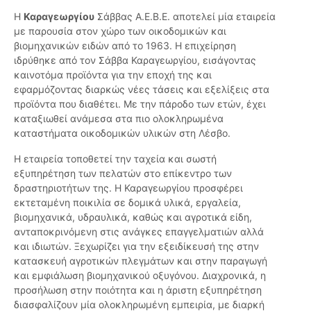
Η
Καραγεωργίου
Σάββας Α.Ε.Β.Ε. αποτελεί μία εταιρεία
με παρουσία στον χώρο των οικοδομικών και
βιομηχανικών ειδών από το 1963. Η επιχείρηση
ιδρύθηκε από τον Σάββα Καραγεωργίου, εισάγοντας
καινοτόμα προϊόντα για την εποχή της και
εφαρμόζοντας διαρκώς νέες τάσεις και εξελίξεις στα
προϊόντα που διαθέτει. Με την πάροδο των ετών, έχει
καταξιωθεί ανάμεσα στα πιο ολοκληρωμένα
καταστήματα οικοδομικών υλικών στη Λέσβο.
Η εταιρεία τοποθετεί την ταχεία και σωστή
εξυπηρέτηση των πελατών στο επίκεντρο των
δραστηριοτήτων της. Η Καραγεωργίου προσφέρει
εκτεταμένη ποικιλία σε δομικά υλικά, εργαλεία,
βιομηχανικά, υδραυλικά, καθώς και αγροτικά είδη,
ανταποκρινόμενη στις ανάγκες επαγγελματιών αλλά
και ιδιωτών. Ξεχωρίζει για την εξειδίκευσή της στην
κατασκευή αγροτικών πλεγμάτων και στην παραγωγή
και εμφιάλωση βιομηχανικού οξυγόνου. Διαχρονικά, η
προσήλωση στην ποιότητα και η άριστη εξυπηρέτηση
διασφαλίζουν μία ολοκληρωμένη εμπειρία, με διαρκή