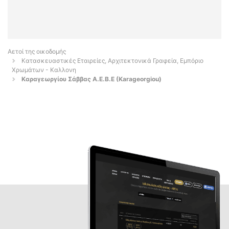
Αετοί της οικοδομής
Κατασκευαστικές Εταιρείες, Αρχιτεκτονικά Γραφεία, Εμπόριο
Χρωμάτων - Καλλονη
Καραγεωργίου Σάββας Α.Ε.Β.Ε (Karageorgiou)