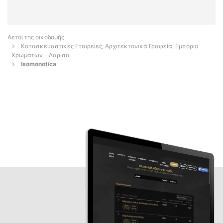
Αετοί της οικοδομής
Κατασκευαστικές Εταιρείες, Αρχιτεκτονικά Γραφεία, Εμπόριο
Χρωμάτων - Λαρισα
Isomonotica