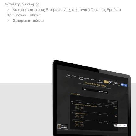
Αετοί της οικοδομής
Κατασκευαστικές Εταιρείες, Αρχιτεκτονικά Γραφεία, Εμπόριο
Χρωμάτων - Αθήνα
Χρωματοπωλείο