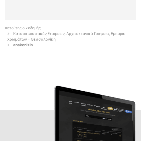
Αετοί της οικοδομής
Κατασκευαστικές Εταιρείες, Αρχιτεκτονικά Γραφεία, Εμπόριο
Χρωμάτων - Θεσσαλονίκη
anakenizin