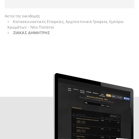
Αετοί της οικοδομής
Κατασκευαστικές Εταιρείες, Αρχιτεκτονικά Γραφεία, Εμπόριο
Χρωμάτων - Νέα Παλάτια
ΖΙΑΚΑΣ ΔΗΜΗΤΡΗΣ