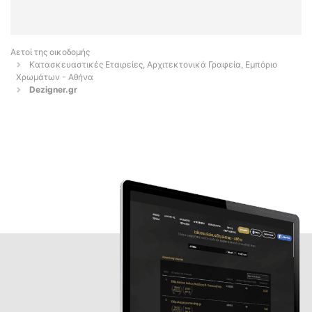
Αετοί της οικοδομής
Κατασκευαστικές Εταιρείες, Αρχιτεκτονικά Γραφεία, Εμπόριο
Χρωμάτων - Αθήνα
Dezigner.gr