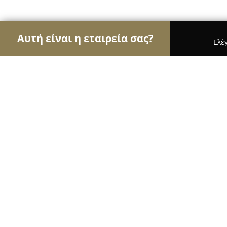
Αυτή είναι η εταιρεία σας?
Ελέ
Αετοί της οικοδομής
Κατασκευαστικές Εταιρείες
COVAC EE
8.8
(11)
Κηφισιά, Κορίνθου 30