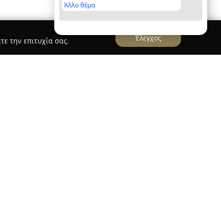
Άλλο θέμα
Έλεγχος
τε την επιτυχία σας.
EE
 που λειτουργεί στον χώρο των κατασκευών, με
ρεσιών υψηλού επιπέδου. Βασική της επιδίωξη
ιακής απόδοσης, της λειτουργικότητας και της
λλου είδους χώρου, επιτυγχάνοντας σταθερές,
ήκες διαβίωσης και δημιουργίας τόσο για
μενους.
 κάθε έργο είναι εξατομικευμένη, αφού φροντίζει