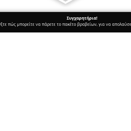
Συγχαρητήρια!
γξτε πώς μπορείτε να πάρετε το πακέτο βραβείων, για να απολαύσε
, Αρχιτεκτονικά Γραφεία, Εμπόριο Χρωμάτων - Κηφισιά
COVAC 
Σχετικά με την εταιρεία:
Η
COVAC EE
αποτελεί εταιρεία
βασικό όραμα την παροχή υπη
είναι η αναβάθμιση της ενεργε
αισθητικής κάθε κατοικίας ή ά
Δείτε περισσότερα >>
ασφαλείς και ευχάριστες συνθ
οικογένειες όσο και για εργαζό
Η προσέγγιση της εταιρείας σε