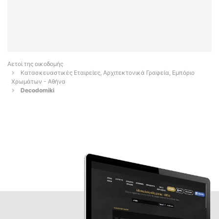
Αετοί της οικοδομής
Κατασκευαστικές Εταιρείες, Αρχιτεκτονικά Γραφεία, Εμπόριο
Χρωμάτων - Αθήνα
Decodomiki