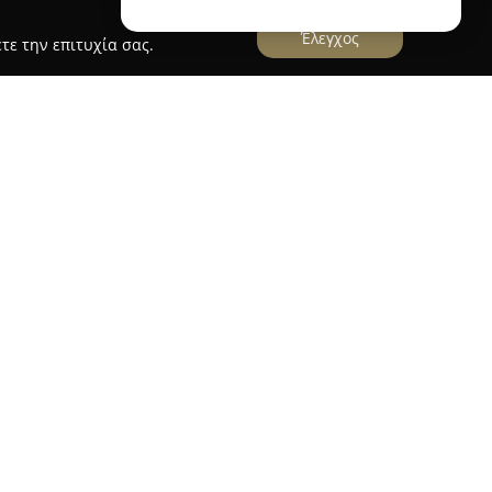
Έλεγχος
τε την επιτυχία σας.
ου δραστηριοποιείται ενεργά στον χώρο των
εων, προσφέροντας πλήρεις λύσεις για
λματικούς και ξενοδοχειακούς χώρους. Η εταιρεία
ψηλή ποιότητα και στην τεχνική αρτιότητα,
 δημιουργία ξεχωριστών έργων. Η κάθε εργασία
υμένη προσέγγιση, φροντίζοντας να καλύπτονται
ό σχεδιασμό μέχρι και την ολοκλήρωση της
η FIL διαθέτει εξειδικευμένες ομάδες που