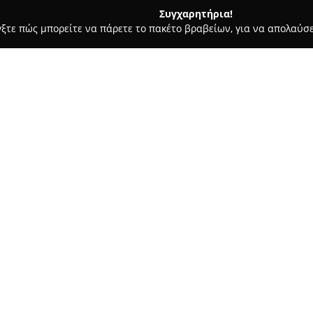
Συγχαρητήρια!
γξτε πώς μπορείτε να πάρετε το πακέτο βραβείων, για να απολαύσε
, Αρχιτεκτονικά Γραφεία, Εμπόριο Χρωμάτων - Νέο Ψυχικό
FIL
Σχετικά με την εταιρεία:
Η
FIL
αποτελεί μια εταιρεία π
κατασκευών και των ανακαινίσ
οικιακούς, εμπορικούς, επαγγε
δίνει ιδιαίτερη έμφαση στην υ
συμβάλλοντας καθοριστικά στη
αντιμετωπίζεται με εξατομικε
όλες οι ανάγκες από τον αρχικ
υλοποίησης.
Με πολυετή πείρα στον κλάδο, 