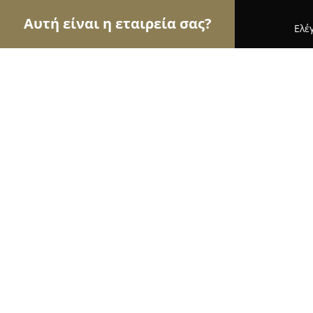
Αυτή είναι η εταιρεία σας?
Ελέ
Αετοί της οικοδομής
Κατασκευαστικές Εταιρείες
FIL
8.6
(7)
Νέο Ψυχικό, Ολυμπιονικών 184
Εμφάνιση αριθμού τηλεφώνου