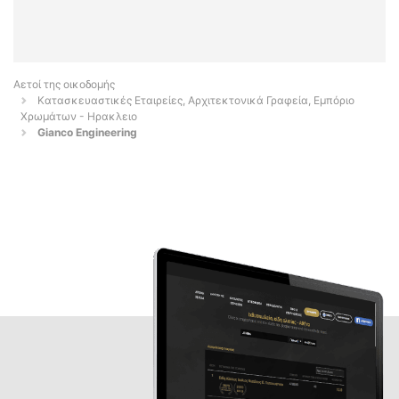
Αετοί της οικοδομής
Κατασκευαστικές Εταιρείες, Αρχιτεκτονικά Γραφεία, Εμπόριο
Χρωμάτων - Ηρακλειο
Gianco Engineering