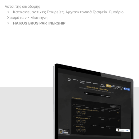
Αετοί της οικοδομής
Κατασκευαστικές Εταιρείες, Αρχιτεκτονικά Γραφεία, Εμπόριο
Χρωμάτων - Μεσσηνη
HAIKOS BROS PARTNERSHIP