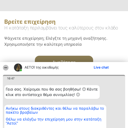
Βρείτε επιχείρηση
Η κατάταξη περιλαμβάνει τους καλύτερους στον κλάδο
Ψάχνετε επιχείρηση; Ελέγξτε τη μηχανή αναζήτησης.
Χρησιμοποιήστε την καλύτερη υπηρεσία
Αναζήτηση
ΑΕΤΟΊ της οικοδομής
Live chat
16:47
Γεια σας. Χαίρομαι που θα σας βοηθήσω! 🙂 Κάντε
κλικ στο αντίστοιχο θέμα συνομιλίας! 🙂
Διοργανωτής της
Κατάταξη
Επικοινωνία
Ανήκω στους διακριθέντες και θέλω να παραλάβω το
κατάταξης
Διακριθέντες
Επικοινωνία
πακέτο βραβείων
BEAUTIFUL COMPANY
Λίστα όλων
Μονοπρόσωπη ΙΚΕ
των
Θέλω να ελέγξω την επιχείρηση μου στην κατάταξη
ΤΗΛ. ΕΠΙΚΟΙΝΩΝΙΑΣ:
διακριθέντων
"Αετοί"
2104128019
Μεθοδολογία