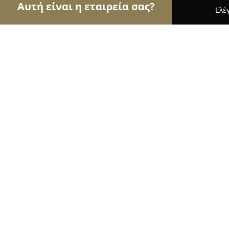
Αυτή είναι η εταιρεία σας?
Ελέ
Αετοί της οικοδομής
Κατασκευαστικές Εταιρείες
ΑΓΓΕΛΟΥ ΕΝΟΙΚΙΑΣΕΙΣ ΚΑΔΩΝ
8.5
(9)
Κορινθοσ, Νέα Εθνική Πατρών
Εμφάνιση αριθμού τηλεφώνου