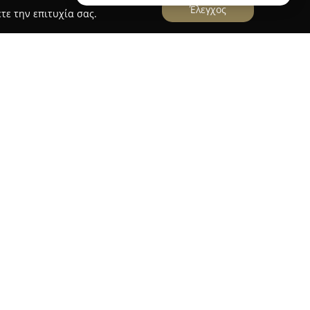
Έλεγχος
τε την επιτυχία σας.
ΟΥ ΕΝΟΙΚΙΑΣΕΙΣ ΚΑΔΩΝ
ΕΙΣ ΚΑΔΩΝ
, με έδρα την Κόρινθο,
 των κατασκευών και της διαχείρισης
 παροχή ολοκληρωμένων υπηρεσιών για έργα
τητά της είναι η ενοικίαση κάδων και κοντέινερ
τάλληλων για τη συλλογή και απομάκρυνση
 κοινών απορριμμάτων.
ιώτες που προχωρούν σε μικρές ανακαινίσεις,
ές επιχειρήσεις με απαιτητικά έργα. Δίνει
 και υγειονομικά ασφαλή απομάκρυνση των
 διατήρηση καθαριότητας στους χώρους