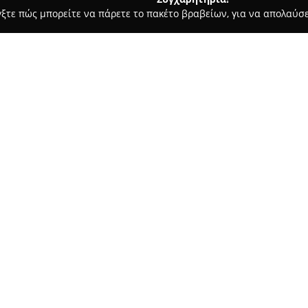
γξτε πώς μπορείτε να πάρετε το πακέτο βραβείων, για να απολαύσε
, Αρχιτεκτονικά Γραφεία, Εμπόριο Χρωμάτων - Κορινθοσ
ΑΓΓΕΛ
Σχετικά με την εταιρεία:
Η εταιρεία
ΑΓΓΕΛΟΥ ΕΝΟΙΚΙΑΣ
δραστηριοποιείται στον τομέα
αποβλήτων, εστιάζοντας στην
οικοδομής. Η βασική δραστηριό
Δείτε περισσότερα >>
διαφορετικών διαστάσεων, κα
μπάζων, υλικών οικοδομής και
Η εταιρεία εξυπηρετεί τόσο ιδ
όσο και μεγάλες κατασκευαστικ
ιδιαίτερη σημασία στη σωστή
αποβλήτων, συμβάλλοντας στη