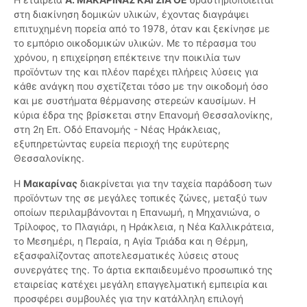
στη διακίνηση δομικών υλικών, έχοντας διαγράψει
επιτυχημένη πορεία από το 1978, όταν και ξεκίνησε με
το εμπόριο οικοδομικών υλικών. Με το πέρασμα του
χρόνου, η επιχείρηση επέκτεινε την ποικιλία των
προϊόντων της και πλέον παρέχει πλήρεις λύσεις για
κάθε ανάγκη που σχετίζεται τόσο με την οικοδομή όσο
και με συστήματα θέρμανσης στερεών καυσίμων. Η
κύρια έδρα της βρίσκεται στην Επανομή Θεσσαλονίκης,
στη 2η Επ. Οδό Επανομής - Νέας Ηράκλειας,
εξυπηρετώντας ευρεία περιοχή της ευρύτερης
Θεσσαλονίκης.
Η
Μακαρίνας
διακρίνεται για την ταχεία παράδοση των
προϊόντων της σε μεγάλες τοπικές ζώνες, μεταξύ των
οποίων περιλαμβάνονται η Επανωμή, η Μηχανιώνα, ο
Τρίλοφος, το Πλαγιάρι, η Ηράκλεια, η Νέα Καλλικράτεια,
το Μεσημέρι, η Περαία, η Αγία Τριάδα και η Θέρμη,
εξασφαλίζοντας αποτελεσματικές λύσεις στους
συνεργάτες της. Το άρτια εκπαιδευμένο προσωπικό της
εταιρείας κατέχει μεγάλη επαγγελματική εμπειρία και
προσφέρει συμβουλές για την κατάλληλη επιλογή