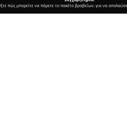
γξτε πώς μπορείτε να πάρετε το πακέτο βραβείων, για να απολαύσε
, Αρχιτεκτονικά Γραφεία, Εμπόριο Χρωμάτων - Λαμία
ΑΦΟΙ Ν. 
Σχετικά με την εταιρεία:
Η εταιρεία
Αφοί Ν. Τσίγκα Ο.Ε
παρούσα στον χώρο της οικοδο
εμπορία δομικών υλικών. Έχον
εταιρεία έχει εδραιώσει τη θέ
Δείτε περισσότερα >>
συνεργασίες με Δήμους, Δημόσ
έργων. Προσφέρει μια ευρεία 
αναγνωρισμένες εταιρείες του
και την ποικιλία των προϊόντω
Ο σύγχρονος τεχνικός εξοπλισ
επιτρέπουν στην επιχείρηση ν