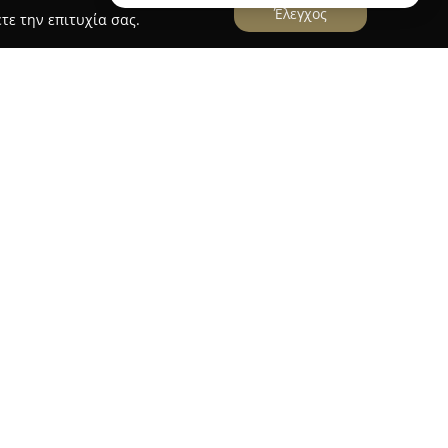
Έλεγχος
τε την επιτυχία σας.
ΤΣΙΓΚΑ OE
.
, με έδρα στην πόλη της Λαμίας, είναι χρόνια
μής, ειδικευόμενη στην κατασκευή και στην
τας αποκτήσει σημαντική εμπειρία στον κλάδο, η
ση της στην τοπική αγορά και διατηρεί σταθερές
ιες Επιχειρήσεις και αναδόχους δημοσίων
γκάμα δομικών και μονωτικών υλικών από
 χώρου, διασφαλίζοντας τόσο την ποιότητα όσο
ν.
μός και οι σημαντικές αποθήκες υλικών
α ανταποκρίνεται άμεσα στις απαιτήσεις των