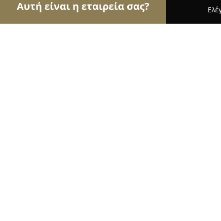
Αυτή είναι η εταιρεία σας?
Ελέ
Αετοί της οικοδομής
Κατασκευαστικές Εταιρείες
ΑΦΟΙ Ν. ΤΣΙΓΚΑ OE
9.2
(46)
Λαμία, Σαρανταπόρου 1
Εμφάνιση αριθμού τηλεφώνου