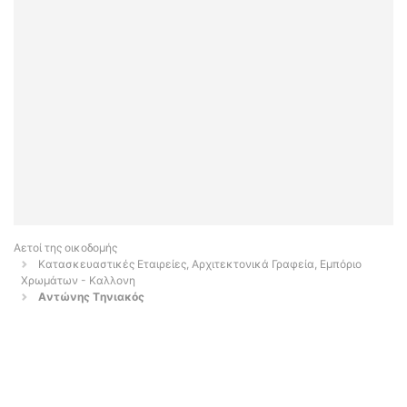
Αετοί της οικοδομής
Κατασκευαστικές Εταιρείες, Αρχιτεκτονικά Γραφεία, Εμπόριο
Χρωμάτων - Καλλονη
Aντώνης Tηνιακός