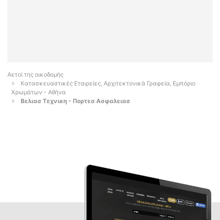
Αετοί της οικοδομής
Κατασκευαστικές Εταιρείες, Αρχιτεκτονικά Γραφεία, Εμπόριο
Χρωμάτων - Αθήνα
Βελιασ Τεχνικη - Πορτεσ Ασφαλειασ