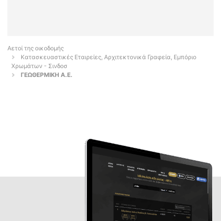
Αετοί της οικοδομής
Κατασκευαστικές Εταιρείες, Αρχιτεκτονικά Γραφεία, Εμπόριο
Χρωμάτων - Σινδοσ
ΓΕΩΘΕΡΜΙΚΗ Α.Ε.