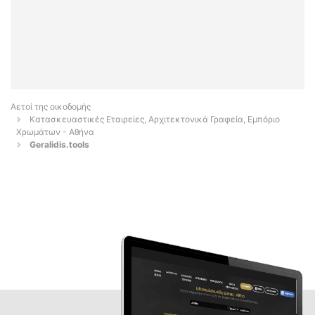
Αετοί της οικοδομής
Κατασκευαστικές Εταιρείες, Αρχιτεκτονικά Γραφεία, Εμπόριο
Χρωμάτων - Αθήνα
Geralidis.tools