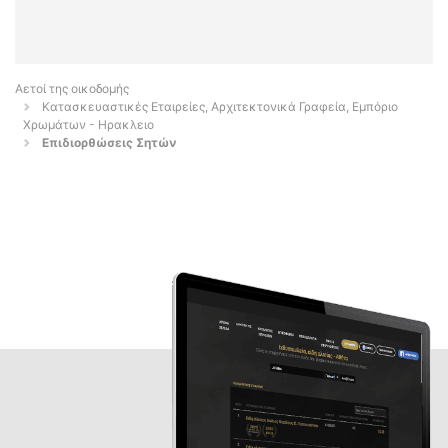
Αετοί της οικοδομής
Κατασκευαστικές Εταιρείες, Αρχιτεκτονικά Γραφεία, Εμπόριο
Χρωμάτων - Ηρακλειο
Επιδιορθώσεις Σητών