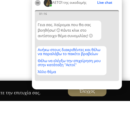
ΑΕΤΟΊ της οικοδομής
Live chat
01:16
Γεια σας. Χαίρομαι που θα σας
βοηθήσω! 🙂 Κάντε κλικ στο
αντίστοιχο θέμα συνομιλίας! 🙂
Ανήκω στους διακριθέντες και θέλω
να παραλάβω το πακέτο βραβείων
Θέλω να ελέγξω την επιχείρηση μου
στην κατάταξη "Αετοί"
Άλλο θέμα
Έλεγχος
τε την επιτυχία σας.
ΤΑ ΔΙΑΧΕΙΡΙΣΤΙΚΗ