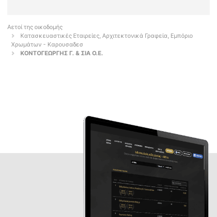
Αετοί της οικοδομής
Κατασκευαστικές Εταιρείες, Αρχιτεκτονικά Γραφεία, Εμπόριο
Χρωμάτων - Καρουσαδεσ
ΚΟΝΤΟΓΕΩΡΓΗΣ Γ. & ΣΙΑ Ο.Ε.