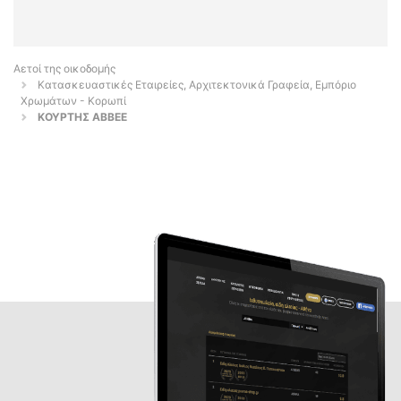
Αετοί της οικοδομής
Κατασκευαστικές Εταιρείες, Αρχιτεκτονικά Γραφεία, Εμπόριο
Χρωμάτων - Κορωπί
ΚΟΥΡΤΗΣ ΑΒΒΕΕ